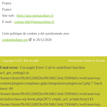
France
France
Site web :
https://asso.permaculture.fr
E-mail :
contact-bdp@permaculture.fr
Cette politique de cookies a été synchronisée avec
cookiedatabase.org
le 26/12/2020
Copyright ©2022. Brin de paille
Mesocolumn Theme by Dezzain
Fatal error
: Uncaught Error: Call to undefined function
acf_get_setting() in
/home/clients/f9c6b52d0f2bc69c9db13edc35004d1c/web/asso/wp-
content/plugins/complianz-gdpr/integrations/plugins/acf.php:7 Stack
trace: #0
/home/clients/f9c6b52d0f2bc69c9db13edc35004d1c/web/asso/wp-
includes/class-wp-hook.php(287): cmplz_acf_script(Array) #1
/home/clients/f9c6b52d0f2bc69c9db13edc35004d1c/web/asso/wp-